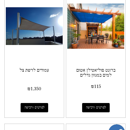
ברזנט פוליאטילן אטום
עמודים לרשת צל
למים במגוון גדלים
₪
115
₪
1,350
לפרטים ורכישה
לפרטים ורכישה