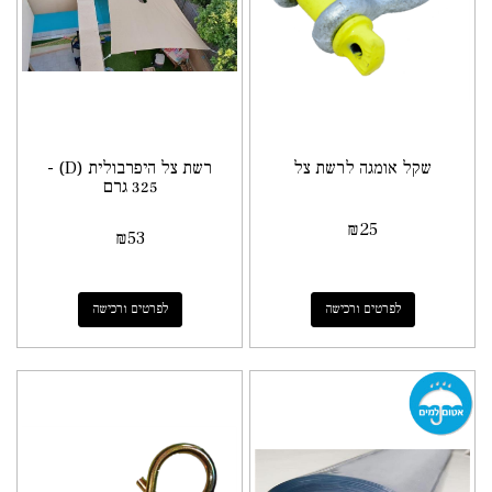
שקל אומגה לרשת צל
רשת צל היפרבולית (D) -
325 גרם
₪
25
₪
53
לפרטים ורכישה
לפרטים ורכישה