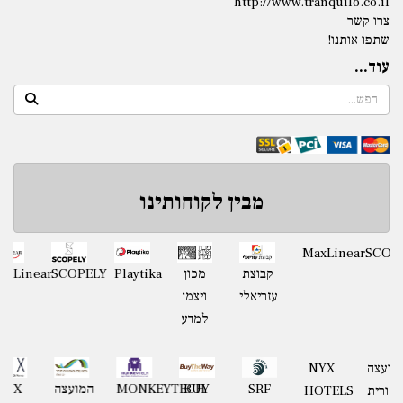
http://www.tranquilo.co.il
צרו קשר
שתפו אותנו!
עוד...
מבין לקוחותינו
מועצה
Playtika
SCOPELY
MaxLinear
קבוצת
מכון
אזורית
עזריאלי
ויצמן
חוף
למדע
השרון
קבוצת
MONKEYTECH
המועצה
NYX
BUY
SRF
גאון