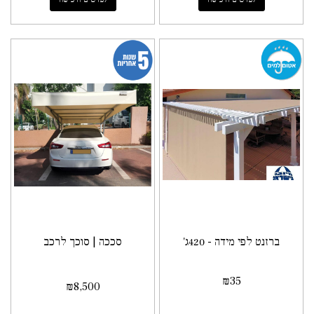
ברזנט לפי מידה - 420ג'
סככה | סוכך לרכב
₪
35
₪
8,500