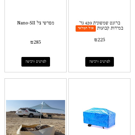
ברזנט שמשונית 420 גר'
מפרשי צל Nano-SII
במידות קבועות
אזל המלאי
₪
225
₪
285
לפרטים ורכישה
לפרטים ורכישה