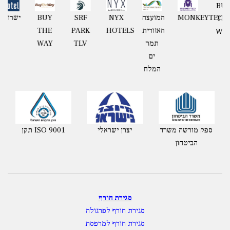
קבוצת
MONKEYTECH
המועצה
NYX
SRF
BUY
גאון
האזורית
HOTELS
PARK
THE
תמר
TLV
WAY
ים
המלח
ספק מורשה משרד
יצרן ישראלי
תקן ISO 9001
הביטחון
סגירת חורף
סגירת חורף לפרגולה
סגירת חורף למרפסת
מסכי גלילה