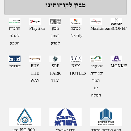
מבין לקוחותינו
Playtika
SCOPELY
MaxLinear
קבוצת
מכון
החברה
עזריאלי
ויצמן
להגנת
למדע
הטבע
MONKEYT
המועצה
NYX
BUY
ישרוטל
SRF
האזורית
HOTELS
THE
PARK
תמר
WAY
TLV
ים
המלח
ספק מורשה משרד
יצרן ישראלי
תקן ISO 9001