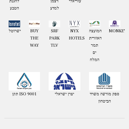
עזריאלי
ויצמן
להגנת
למדע
הטבע
MONKEYT
המועצה
NYX
BUY
ישרוטל
SRF
האזורית
HOTELS
THE
PARK
תמר
WAY
TLV
ים
המלח
ספק מורשה משרד
יצרן ישראלי
תקן ISO 9001
הביטחון