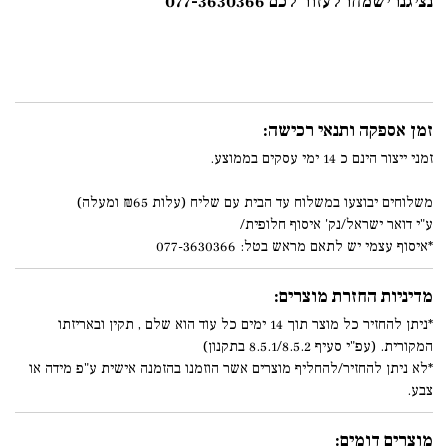
נציגנו ישמחו לעזור לכם 077-3630366
זמן אספקה ותנאי רכישה:
זמני ייצור הינם כ 14 ימי עסקים בממוצע.
משלוחים יבוצעו במשלוח עד הבית עם שליח (עלות ₪65 ומעלה)
ע"י דואר ישראל/נק' איסוף חלופית/
*איסוף עצמי יש לתאם מראש בטל: 077-3630366
מדיניות החזרת מוצרים:
*ניתן להחזיר כל מוצר תוך 14 ימים כל עוד הוא שלם , תקין ובאריזתו
המקורית. (עפ"י סעיף 8.5.1/8.5.2 בתקנון)
*לא ניתן להחזיר/להחליף מוצרים אשר הוזמנו בהזמנה אישית ע"פ מידה או
צבע.
מוצרים דומים: