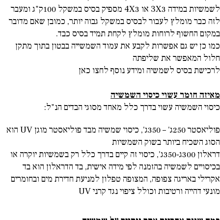
לשמשיות במידה 3
X
3 או 3
X
4 מספיק בסיס במשקל 100ק"ג ומעבר
לזה כבר מומלץ לעבור לבסיס במשקל גבוה יותר, כמובן שאם מדובר
במקום החשוף לרוחות מומלץ לקחת תמיד בסיס כבד.
כמו כן יש גם אפשרות לקבע את עמוד השמשייה בבטון בתוך מתקן
חלול המאפשר את שליפתה
לרכישת בסיס לשמשיה ומידע נוסף לחצו כאן
מאיזה חומר
עשוי
כיסוי השמשיה
כיסוי השמשיה עשוי בדרך כלל מאחד מסוגי הבדים הנ"ל:
פוליאסטר 250ג' – 350ג', כיסוי שמשיה מבד פוליאסטר מוגן
UV
הוא
הסוג השכיח ביותר בשוק השמשיות
דראלון 300ג-350ג', כיסוי זה קיים בדרך כלל רק בשמשיות יוקרה או
בכיסויים לשמשיה בהזמנה לפי מידה אישית, בד הדראלון הוא בד
אקרילי באריגה צפופה, המצופה טפלון למניעת חדירת מים ובחומרים
מונעי דהייה ורטיבות וכולל ציפוי נגד קרני
UV