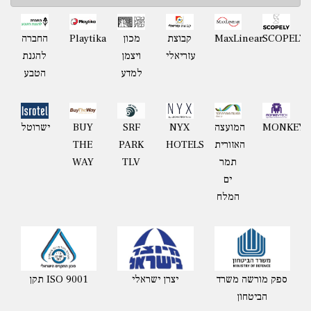
Playtika
SCOPELY
MaxLinear
קבוצת
מכון
החברה
עזריאלי
ויצמן
להגנת
למדע
הטבע
MONKEYT
המועצה
NYX
BUY
ישרוטל
SRF
האזורית
HOTELS
THE
PARK
תמר
WAY
TLV
ים
המלח
ספק מורשה משרד
יצרן ישראלי
תקן ISO 9001
הביטחון