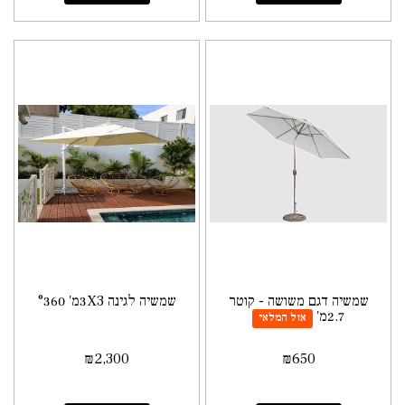
שמשיה דגם משושה - קוטר
שמשיה לגינה 3X3מ' °360
2.7מ'
אזל המלאי
₪
2,300
₪
650