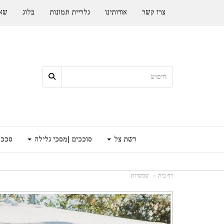
צרו קשר
אודותינו
גלריית תמונות
בלוג
שאל
רשת צל
סוככים |מסכי גלילה
סככה
דף בית
שמשיות