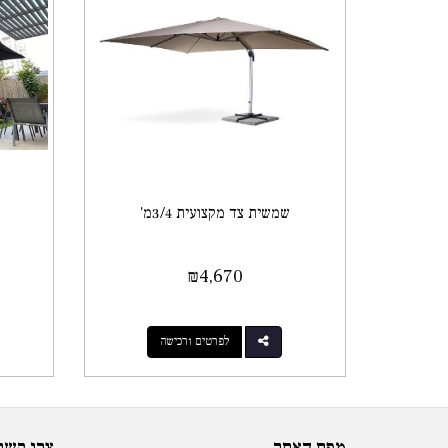
שמשית צד מקצועית 3/4מ'
₪
4,670
לפרטים ורכישה
מפת האתר
צרו קשר