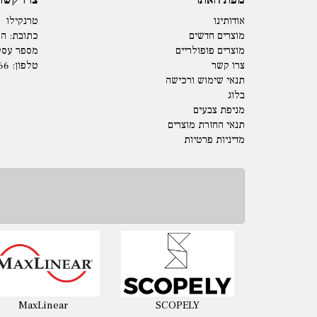
אודותינו
טרנקילו
מוצרים חדשים
כתובת: המנים 15 
מוצרים פופולריים
מספר עסק: 73979
צרו קשר
טלפון:
66
תנאי שימוש ורכישה
בלוג
מניפת צבעים
תנאי החזרת מוצרים
מדיניות פרטיות
MaxLinear
SCOPELY