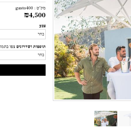
מק"ט :
gasto400
₪
4,500
צבע
תוספות ושדרוגים
צפו בתמונ