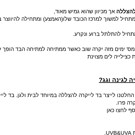
להצללה
אך מכיוון שהוא גמיש מאוד,
תחיל למשוך למרכז הכובד שלו(האמצע) ומתחילה להיווצר בטן
תחיל להתלתל ברוע ונקרע.
' ימים מזה יקרה שוב כאשר ממתיחה למתיחה הבד הופך לדק
כצילייה לים מצוינת
ה לגינה וגג?
חלטנו לייצר בד לייקרה להצללה במיוחד לבית ולגן. בד לייק
רה פרו.
סף לחצו כאן
.
UVB
&
UVA