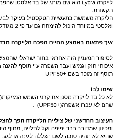
לייקרה
Lycra
הוא שם מותג של בד אלסטן שהפך לש
תקשורת.
הליקרה משמשת בתעשיית הטקסטיל בעיקר לביגוד 
ואלסטי במיוחד היכול להימתח גם עד פי 2 מגודלו המקורי(תלוי ב-% החומר הגמיש שבו)
איך פתאום באמצע החיים הפכה הלייקרה מבד
לסיפור המעניין הזה אחראי בחור ישראלי שהמציא
איכותי חזק וגמיש
ו
עבר השפרה ע"י תוסף
להגנה מ
תוסף זה מוכר בשם +50
UPF
שימו לב!
לא כל בד לייקרה מסנן את קרני השמש המזיקות(א
שהם לא עברו אשפרה(
+50
UPF
)
.
העיצוב החדשני של ציליית הלייקרה הפך להצל
ומכיוון שמדובר בבד יפיפה וקל לתלייה, מחוף הי
שהיא לא תהיה טובה לשם הצללה לגינה או לגג. 