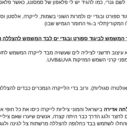
ם גנרי, כמו להגיד יש לי פלאפון של סמסונג, כאשר פלאפו
ספורט ובגדי ים ולמרות השוני בשמות, לייקרה, אלסטן וספ
 המשמש לביגוד ספורט ובגדי ים לבד המשמש להצללה 
 עיצוב חדשני לציליה לים שעשויה מבד לייקרה ה
משמש לתעש
פני קרני השמש המזיקות
UVA
&
UVB
.
ולטרה סגוליות). ורוב בדי הלייקרה הנמכרים כבדים להצללה
חה אדירה
בישראל והמוני ציליות לייקרה כיסו את כל חופי אר
ם לחצר ולגג הדרך כבר היתה קצרה, אנשים שיערו שאם ציליי
והחלו לשתמש בבד כחלופה להצללה מרשתות צל לגינה ולגג.