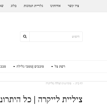
צרו קשר
אודותינו
גלריית תמונות
בלוג
שאל
רשת צל
סוככים |מסכי גלילה
סככה
דף בית
פתרונות הצללה מלייקרה
ציליית לייקרה | כל היתרונ