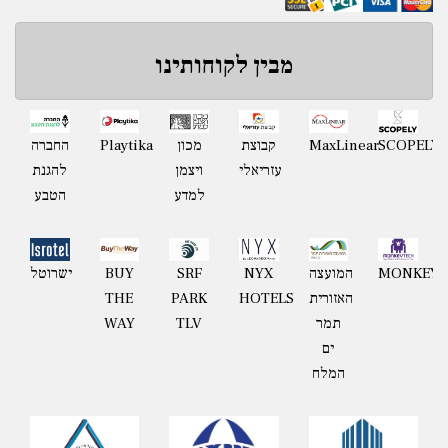
מבין לקוחותינו
Playtika
SCOPELY
MaxLinear
קבוצת
מכון
החברה
עזריאלי
ויצמן
להגנת
למדע
הטבע
MONKEYT
המועצה
NYX
BUY
ישרוטל
SRF
האזורית
HOTELS
THE
PARK
תמר
WAY
TLV
ים
המלח