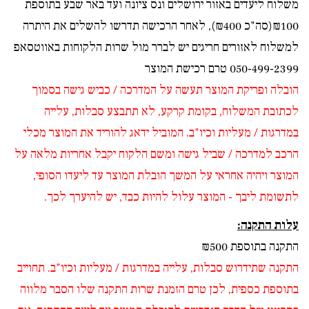
משלוח ליעדים באזור ירושלים ונס ציונה ועד באר שבע בתוספת
₪100(סה"כ ₪400), לאחר הרכישה תדרשו להשלים את היתרה
למשלוח לאזורים חריגים יש לברר מול שרות הלקוחות
באווטסאפ
050-499-2399
טרם רכישת המוצר
הובלה ופריקת המוצר תעשה על המדרכה / כביש גישה בסמוך
לכתובת המשלוח, בקומת קרקע, לא תתבצע סבלות, עלייה
במדרגות / מעליות וכיו"ב. המוביל ידאג להוריד את המוצר מכלי
הרכב למדרכה / שביל גישה ומשם הלקוח יקבל אחריות מלאה על
המוצר ויהיה אחראי על המשך הובלת המוצר עד ליעדו הסופי,
לתשומת ליבך - המוצר עלול להיות כבד, יש להיערך לכך.
עלות התקנה:
התקנה בתוספת ₪500
התקנה שתידרוש
סבלות, עלייה במדרגות / מעליות וכיו"ב. תחוייב
בתוספת כספית, לכן טרם הזמנת שרות התקנה שלו הסבר מלווה