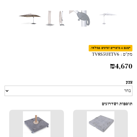
ישנם 4 מוצרים זמינים במלאי.
מק"ט :
TV8S5UETV6
₪
4,670
צבע
תוספות ושדרוגים