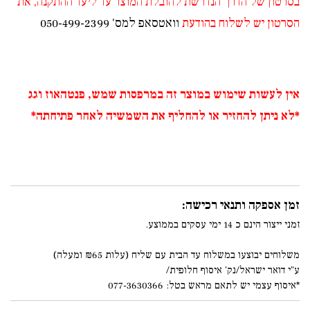
בסרטון של הדרך הנדרשת להובלת המוצר עד ליעד ההתקנה, את
הסרטון יש לשלוח בהודעת
וואטסאפ למס' 050-499-2399
אין לעשות שימוש במוצר זה במרפסות שמש, פנטהאוז וגג
*לא ניתן להחזיר או להחליף את השמשיה לאחר פתיחתה*
זמן אספקה ותנאי רכישה:
זמני ייצור הינם כ 14 ימי עסקים בממוצע.
משלוחים יבוצעו במשלוח עד הבית עם שליח (עלות ₪65 ומעלה)
ע"י דואר ישראל/נק' איסוף חלופית/
*איסוף עצמי יש לתאם מראש בטל: 077-3630366