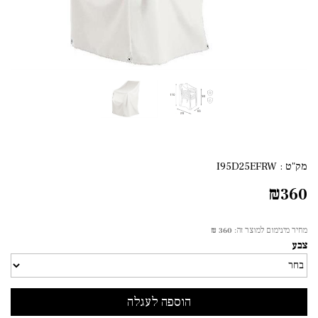
מק"ט :
I95D25EFRW
₪
360
מחיר מינימום למוצר זה:
360 ₪
צבע