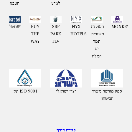
למדע
הטבע
MONKEYT
המועצה
NYX
BUY
ישרוטל
SRF
האזורית
HOTELS
THE
PARK
תמר
WAY
TLV
ים
המלח
ספק מורשה משרד
יצרן ישראלי
תקן ISO 9001
הביטחון
סגירת חורף