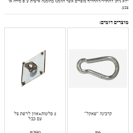
*לא ניתן להחזיר/להחליף מוצרים אשר הוזמנו בהזמנה אישית ע"פ מידה או
צבע.
מוצרים דומים:
קרבינה "שאקל"
2 פלטות+אוזן לרשת צל
עם כבל
₪
390
₪
6