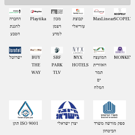
Playtika
SCOPELY
MaxLinear
קבוצת
מכון
החברה
עזריאלי
ויצמן
להגנת
למדע
הטבע
MONKEYT
המועצה
NYX
BUY
ישרוטל
SRF
האזורית
HOTELS
THE
PARK
תמר
WAY
TLV
ים
המלח
ספק מורשה משרד
יצרן ישראלי
תקן ISO 9001
הביטחון