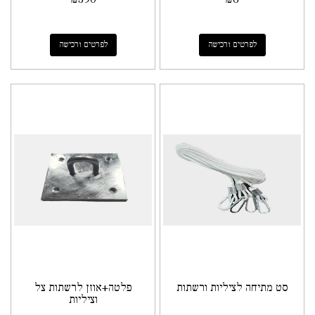
לפרטים ורכישה
לפרטים ורכישה
סט מתיחה לציליות ורשתות
פלטה+אוזן לרשתות צל
וציליות