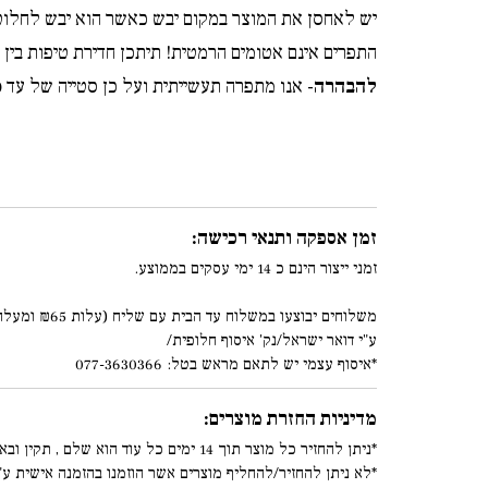
יש לאחסן את המוצר במקום יבש כאשר הוא יבש לחלוטין
התפרים אינם אטומים הרמטית! תיתכן חדירת טיפות בין 
להבהרה
- אנו מתפרה תעשייתית ועל כן סטייה של עד 10 ס"מ או 3% מהמידה (הקטן מביניהם) לא תחשב כטעות במידה. אנו עושים את מירב המאמצים לדייק ככל הניתן במידות.
זמן אספקה ותנאי רכישה:
זמני ייצור הינם כ 14 ימי עסקים בממוצע.
משלוחים יבוצעו במשלוח עד הבית עם שליח (עלות ₪65 ומעלה)
ע"י דואר ישראל/נק' איסוף חלופית/
*איסוף עצמי יש לתאם מראש בטל: 077-3630366
מדיניות החזרת מוצרים:
*ניתן להחזיר כל מוצר תוך 14 ימים כל עוד הוא שלם , תקין ובאריזתו המקורית. (עפ"י סעיף 8.5.1/8.5.2 בתקנון)
*לא ניתן להחזיר/להחליף מוצרים אשר הוזמנו בהזמנה אישית ע"