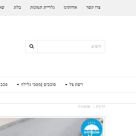
צרו קשר
אודותינו
גלריית תמונות
בלוג
שאל
רשת צל
סוככים |מסכי גלילה
סככה
דף בית
שמשונית