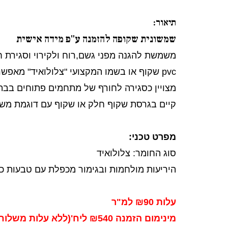
תיאור:
שמשונית שקופה להזמנה ע"פ מידה אישית
משמשת להגנה מפני גשם,רוח ולקירוי וסגירת חו
pvc שקוף או בשמו המקצועי "צלולואיד" מאפשר כניסה מיירבית של אור ושקוף כמו חלון.
מצויין כסגירה לחורף של מתחמים פתוחים בבתי
קיים בגרסת שקוף חלק או שקוף עם דוגמת מש
מפרט טכני:
סוג החומר: צלולואיד
היריעות מולחמות ובגימור מכפלת עם טבעות כל 50ס"מ בהי
עלות ₪90 למ"ר
מינימום הזמנה ₪540 ליח'(ללא עלות משלוח), הזמנות קטנות יתבקשו להשלים את ההפרש.