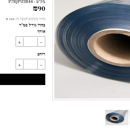
מק"ט :
P7RJPU3B44
₪
90
מחיר מינימום למוצר זה:
540 ₪
בחרו גודל במ"ר
אורך
+
−
רוחב
+
−