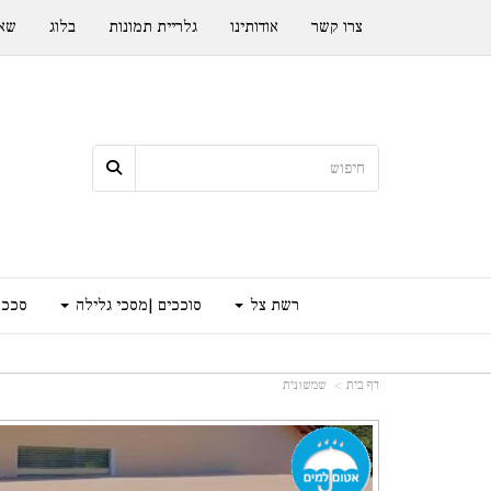
צרו קשר
אודותינו
גלריית תמונות
בלוג
שאל
רשת צל
סוככים |מסכי גלילה
סככה
דף בית
שמשונית