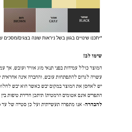
*יתכנו שינויים בגוון בשל ניראות שונה בצגים/מסכים ש
שימו לב!
המוצר כולל עמידות בפני תנאי מזג אוויר ועובש, אך עמי
עשויה לגרום להתפתחות עובש, והחברה אינה אחראית ל
יש לאחסן את המוצר במקום יבש כאשר הוא יבש לחלוטין
התפרים אינם אטומים הרמטית! תיתכן חדירת טיפות בין 
להבהרה
- אנו מתפרה תעשייתית ועל כן סטייה של עד 10 ס"מ או 3% מהמידה (הקטן מביניהם) לא תחשב כטעות במידה. אנו עושים את מירב המאמצים לדייק ככל הניתן במידות.