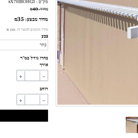
מק"ט :
8X70IBOHG3
40
מחיר:
₪
35
מחיר מבצע:
₪
מחיר מינימום למוצר זה:
210 ₪
צבע
בחרו גודל במ"ר
אורך
+
−
רוחב
+
−