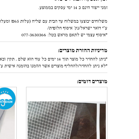
זמני ייצור הינם כ 14 ימי עסקים בממוצע.
משלוחים יבוצעו במשלוח עד הבית עם שליח (עלות ₪65 ומעלה)
ע"י דואר ישראל/נק' איסוף חלופית/
*איסוף עצמי יש לתאם מראש בטל: 077-3630366
מדיניות החזרת מוצרים:
*ניתן להחזיר כל מוצר תוך 14 ימים כל עוד הוא שלם , תקין ובאריזתו המקורית. (עפ"י סעיף 8.5.1/8.5.2 בתקנון)
*לא ניתן להחזיר/להחליף מוצרים אשר הוזמנו בהזמנה אישית ע"
מוצרים דומים: