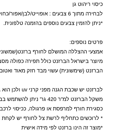
כיסוי ריהוט גן
לבחירה מתוך 6 צבעים : אופוייט/לבן/אפור/כחול/ירוק/בז'
*ניתן להזמין צבעים נוספים בהזמנה טלפונית.
פרטים נוספים:
אמצעי ההצללה המושלם לחורף ברזנט(שמשונית
מיוצר בישראל הברזנט כולל תפירה כפולה מסביב ל
הברזנט (שימשונית) עשוי מבד חזק מאוד ואטום
לברזנט יש שכבת הגנה מפני קרני uv ולכן הוא גם מצוין אף לשימוש בעונת הקיץ, בחורף הברזנט מצוין כהגנה מפני רוח וגשם.
משקל הברזנט למ"ר 420 גר' ניתן להשתמש בברזנט ככיסוי וקירוי מצוין כמעט לכל מטרה.
כסגירת חורף למרפסת או פרגולה, ככיסוי לרכב א
* לרוכשים כתחליף לרשת צל לחורף יש לקחת בח
*מוצר זה הינו ברזנט לפי מידה אישית