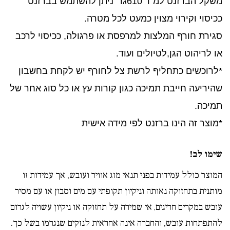
משקל הברזנט למ"ר 610גר' ניתן להשתמש בברזנט
ככיסוי וקירוי מצוין כמעט לכל מטרה.
סגירת חורף המלצות למרפסת או פרגולה, ככיסוי לרכב
או לריהוט הגן,לטיולים ועוד.
*לרוכשים כתחליף לרשת צל לחורף יש לקחת בחשבון
שהיריעה חייבת תמיכה כגון קורות עץ או כל סוג אחר של
תמיכה.
*מוצר זה הינו ברזנט לפי מידה אישית
שימו לב!
המוצר כולל עמידות בפני תנאי מזג אוויר ועובש, אך עמידות זו
מותנית בתחזוקה נאותה וניקיון תקופתי עם מים וסבון או עם מסיר
עובש במקרים חריגים
אי שמירה על תחזוקה או ניקיון עשויה לגרום
,
להתפתחות עובש, והחברה אינה אחראית לנזקים שנגרמו בשל כך.