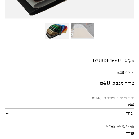
מק"ט :
IYURDR46VU
45
מחיר:
₪
40
מחיר מבצע:
₪
מחיר מינימום למוצר זה:
240 ₪
צבע
בחרו גודל במ"ר
אורך