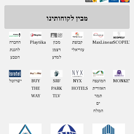
מבין לקוחותינו
Playtika
SCOPELY
MaxLinear
קבוצת
מכון
החברה
עזריאלי
ויצמן
להגנת
למדע
הטבע
MONKEYT
המועצה
NYX
BUY
ישרוטל
SRF
האזורית
HOTELS
THE
PARK
תמר
WAY
TLV
ים
המלח