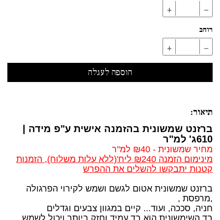
+
−
רוחב
+
−
תיאור:
ברזנט שמשונית בהזמנה אישית ע"פ מידה |
610ג' למ"ר
מחיר שמשונית - ₪40 למ"ר
מינימום הזמנה ₪240 ליח'(ללא עלות משלוח), הזמנות
קטנות יתבקשו להשלים את ההפרש
ברזנט שמשונית אטום לגשם ושמש לקירוי הפרגולה
,מרפסת ,
חניה, סככה, ועוד... קיים במגוון צבעים וגדלים
בד השימשונית הוא בד עמיד וחזק ביותר ויכול לשמש