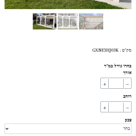
מק"ט :
GXNE3HJ03K
בחרו גודל במ"ר
אורך
+
−
רוחב
+
−
צבע