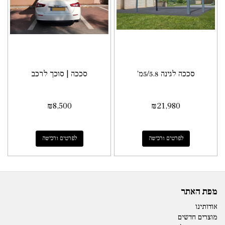
סככה לגינה 5/5.8מ'
סככה | סוכך לרכב
₪
8,500
₪
21,980
לפרטים ורכישה
לפרטים ורכישה
מפת האתר
אודותינו
מוצרים חדשים