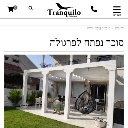
0
תפריט
דף בית
סוככים |מסכי גלילה
סוכך נפתח לפרגולה