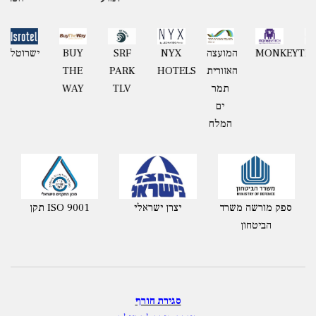
MONKE
המועצה
NYX
BUY
MONKEYTECH
המו
SRF
האזורית
HOTELS
THE
האז
PARK
תמר
WAY
ת
TLV
ים
המלח
המ
ספק מורשה משרד
יצרן ישראלי
תקן ISO 9001
הביטחון
סגירת חורף