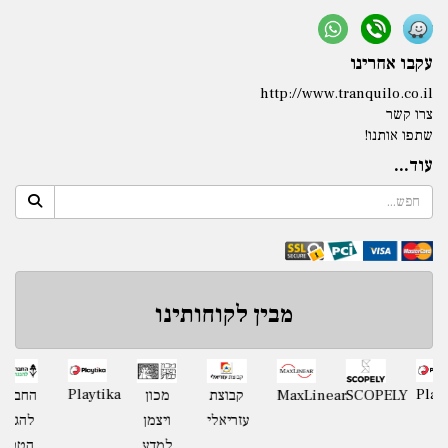
עקבו אחרינו
http://www.tranquilo.co.il
צרו קשר
שתפו אותנו!
עוד...
מבין לקוחותינו
ה
SCOPELY
Playtika
MaxLinear
קבוצת
מכון
SCOPELY
ar
ית
עזריאלי
ויצמן
למדע
ן