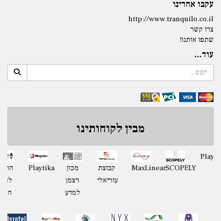
עקבו אחרינו
http://www.tranquilo.co.il
צרו קשר
שתפו אותנו!
עוד...
מבין לקוחותינו
מועצה
SCOPELY
MaxLinear
קבוצת
Playtika
מכון
אזורית
עזריאלי
ויצמן
חוף
למדע
השרון
קבוצת
MONKEYTECH
המועצה
NYX
SRF
BUY