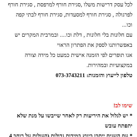
לכל עסק דרישות משלו ,סגירת חורף למרפסת , סגירת חורף
לפרגולה , סגירת חורף למסעדות, סגירת חורף לבתי קפה
וכו...
עם חלונות בלי חלונות , דלת וכו.... ובמרבית המקרים יש
באפשרותנו לספק את הפתרון הראוי
אנו תופרים לפי הזמנה אישית כמעט כל מידה וצורה
במקצועיות ובמהירות.
טלפון לייעוץ והזמנות:
073-3743211
שימו לב!
* יש לגלול את היריעות רק לאחר שייבשו על מנת שלא
יתפתח עובש
* עם השנים ייתכן כיווץ במידות גדולות (העולות על רוחב 4