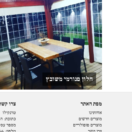
חלון פנורמי משובץ
מפת האתר
צרו קשר
אודותינו
טרנקילו
מוצרים חדשים
כתובת: המנים 15 
מוצרים פופולריים
מספר עסק: 73979
צרו קשר
טלפון:
66