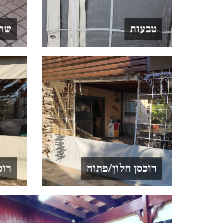
טבעות
שרו
רוכסן חלון/פתוח
רוכ