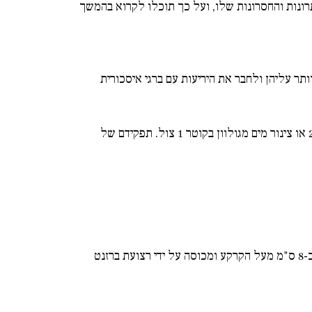
תרונות והחסרונות שלו, ועל כך תוכלו לקרוא בהמשך
יצים לוותר עליהן ולחבר את היריעות עם ברגי איסכורית
בחלק התחתון של כל יריעה יש שרוול שמיועד להכנסת פרופילים. אנו ממליצים על פרופיל עץ 2/4 או צינור מים מגולוון בקוטר 1 צול. תפקידם של
כדי להבטיח שהיריעות יחזיקו לאורך זמן, חשוב שהשרוול לא ייגע בקרקע, מה שמונע שחיקה ושפשוף ברוחות. השרוול מסתיים כ-8 ס"מ מעל הקרקע ומכוסה על ידי רצועת ברזנט