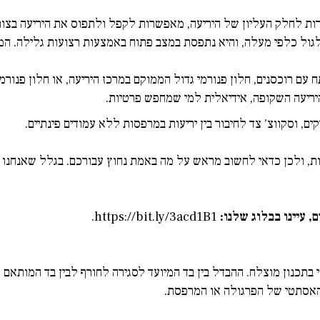
רות לחלק העליון של היריעה, מאפשרות לקפל ולתפוס את היריעה בצור
ח עם רוכסנים, חלון פנורמי גדול הממוקם במרכז היריעה, או חלון פנורמ
יריעה השקופה, אידיאלית למי שמחפש פרטיות.
ם, וסקווצ' צד לחיבור בין יריעות במרפסות ללא עמודים פינתיים.
ת, ולכן כדאי לחשוב מראש על מה באמת נחוץ עבורכם. בגלל שאנחנו 
, עיינו בבלוג שלנו:
https://bit.ly/3acd1B1
.
בתכנון מוצלח. ההבדל בין בד המיועד לסגירה לחורף לבין בד המותאם 
 האסתטי של הפרגולה או המרפסת.