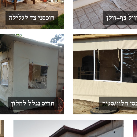
ול צף+וולן
רוכסני צד לגלילה
סן חלון/סגור
תריס נגלל לחלון