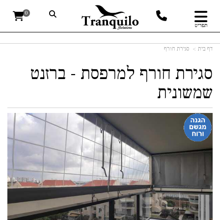
0
תפריט
דף בית
סגירת חורף
סגירת חורף למרפסת - ברזנט
שמשונית