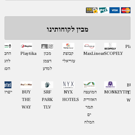
מבין לקוחותינו
מועצה
SCOPELY
MaxLinear
קבוצת
מכון
Playtika
אזורית
עזריאלי
ויצמן
חוף
למדע
השרון
קבוצת
MONKEYTECH
המועצה
NYX
SRF
BUY
גאון
האזורית
HOTELS
PARK
THE
תמר
TLV
WAY
ים
המלח