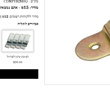
מק"ט :
CDNPYB2M0Q
15
מחיר:
₪
- אתם נמצאים
12
מחיר ללקוחות רשומים:
₪
(
אביזרים לתליה
רצועת עיגון לשרוול
₪30.00