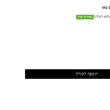
 כאן
% הנחה)
20
כניסה
/
הרשמה