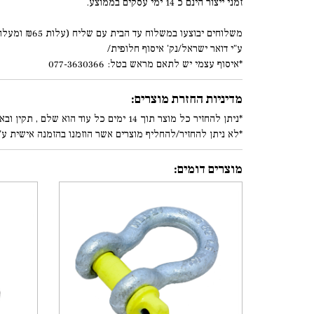
זמני ייצור הינם כ 14 ימי עסקים בממוצע.
משלוחים יבוצעו במשלוח עד הבית עם שליח (עלות ₪65 ומעלה)
ע"י דואר ישראל/נק' איסוף חלופית/
*איסוף עצמי יש לתאם מראש בטל: 077-3630366
מדיניות החזרת מוצרים:
*ניתן להחזיר כל מוצר תוך 14 ימים כל עוד הוא שלם , תקין ובאריזתו המקורית. (עפ"י סעיף 8.5.1/8.5.2 בתקנון)
*לא ניתן להחזיר/להחליף מוצרים אשר הוזמנו בהזמנה אישית ע"
מוצרים דומים: