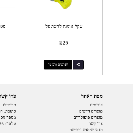
שקל אומגה לרשת צל
סט 4 יתדות מתברגים מאלומי
₪
25
לפרטים ורכישה
מפת האתר
צרו קשר
אודותינו
טרנקילו
מוצרים חדשים
כתובת: המנים 15 
מוצרים פופולריים
מספר עסק: 73979
צרו קשר
טלפון:
66
תנאי שימוש ורכישה