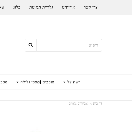
צרו קשר
אודותינו
גלריית תמונות
בלוג
שאל
רשת צל
סוככים |מסכי גלילה
סככה
דף בית
אביזרים נלווים