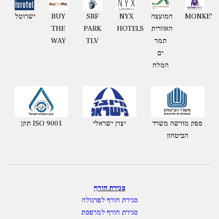
MONKEYT
המועצה
NYX
BUY
ישרוטל
SRF
האזורית
HOTELS
THE
PARK
תמר
WAY
TLV
ים
המלח
ספק מורשה משרד
יצרן ישראלי
תקן ISO 9001
הביטחון
סגירת חורף
סגירת חורף לפרגולה
סגירת חורף למרפסת