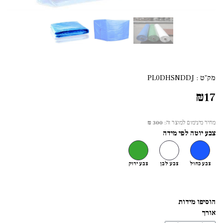
מק"ט :
PL0DHSNDDJ
₪
17
מחיר מינימום למוצר זה:
300 ₪
צבע יוטה לפי מידה
צבע כחול
צבע לבן
צבע ירוק
הוסיפו מידות
אורך