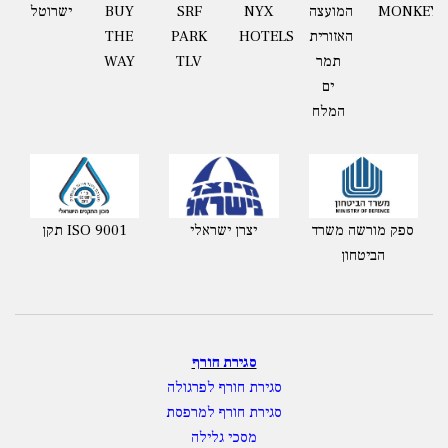
MONKEYT
המועצה
NYX
BUY
ישרוטל
SRF
האזורית
HOTELS
THE
PARK
תמר
WAY
TLV
ים
המלח
ספק מורשה משרד
יצרן ישראלי
תקן ISO 9001
הביטחון
סגירת חורף
סגירת חורף לפרגולה
סגירת חורף למרפסת
מסכי גלילה