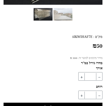
מק"ט :
5IKWIHAF7E
₪
50
מחיר מינימום למוצר זה:
300 ₪
בחרו גודל במ"ר
אורך
+
−
רוחב
+
−