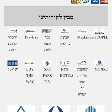
מבין לקוחותינו
Playtika
SCOPELY
MaxLinear
קבוצת
מכון
החברה
עזריאלי
ויצמן
להגנת
למדע
הטבע
MONKEYT
המועצה
NYX
BUY
ישרוטל
SRF
האזורית
HOTELS
THE
PARK
תמר
WAY
TLV
ים
המלח