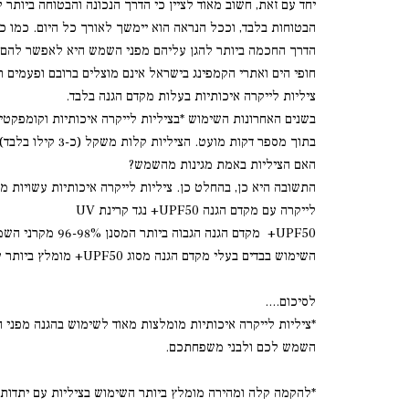
יחד עם זאת, חשוב מאוד לציין כי הדרך הנכונה והבטוחה ביותר 
הבטוחות בלבד, וככל הנראה הוא יימשך לאורך כל היום. כמו כן
הדרך החכמה ביותר להגן עליהם מפני השמש היא לאפשר להם 
חופי הים ואתרי הקמפינג בישראל אינם מוצלים ברובם ופעמים ר
ציליות לייקרה איכותיות בעלות מקדם הגנה בלבד.
בשנים האחרונות השימוש *בציליות לייקרה איכותיות וקומפקטי
בתוך מספר דקות מועט. הציליות קלות משקל (כ-3 קילו בלבד) אשר ארוזות בתיק נשיאה קומפקטי שהופך את ההגעה לים לקלה ונוחה במיוחד.
האם הציליות באמת מגינות מהשמש?
התשובה היא כן, בהחלט כן. ציליות לייקרה איכותיות עשויות 
לייקרה עם מקדם הגנה UPF50+ נגד קרינת UV
UPF50+ מקדם הגנה הגבוה ביותר המסנן 96-98% מקרני השמש המסוכנות לעור.
השימוש בבדים בעלי מקדם הגנה מסוג UPF50+ מומלץ ביותר על ידי רופאי העור
לסיכום....
*ציליות לייקרה איכותיות מומלצות מאוד לשימוש בהגנה מפני ה
השמש לכם ולבני משפחתכם.
*להקמה קלה ומהירה מומלץ ביותר השימוש בציליות עם יתדו