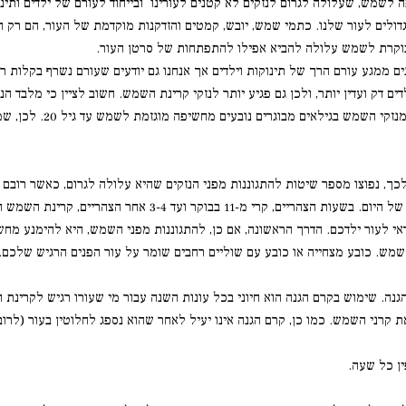
ה לשמש, שעלולה לגרום לנזקים לא קטנים לעורינו ובייחוד לעורם של ילדים ותינ
גדולים לעור שלנו. כתמי שמש, יובש, קמטים והזדקנות מוקדמת של העור, הם רק 
בוקרת לשמש עלולה להביא אפילו להתפתחות של סרטן העור.
נהנים ממגע עורם הרך של תינוקות וילדים אך אנחנו גם יודעים שעורם נשרף בקלו
 דק ועדין יותר, ולכן גם פגיע יותר לנזקי קרינת השמש. חשוב לציין כי מלבד ה
גם לנזקים חמורים בטווח 
ך, נפוצו מספר שיטות להתגוננות מפני הנזקים שהיא עלולה לגרום, כאשר רובם כ
כיום ידוע לכולם שקרינת השמש חזקה במיוחד בשעות מסוימות של היו
אי לעור ילדכם. הדרך הראשונה, אם כן, להתגוננות מפני השמש, היא להימנע מח
מש. כובע מצחייה או כובע עם שוליים רחבים שומר על עור הפנים הרגיש שלכם
נה. שימוש בקרם הגנה הוא חיוני בכל עונות השנה עבור מי שעורו רגיש לקרינת הש
ת קרני השמש. כמו כן, קרם הגנה אינו יעיל לאחר שהוא נספג לחלוטין בעור (לר
ן כל שעה.