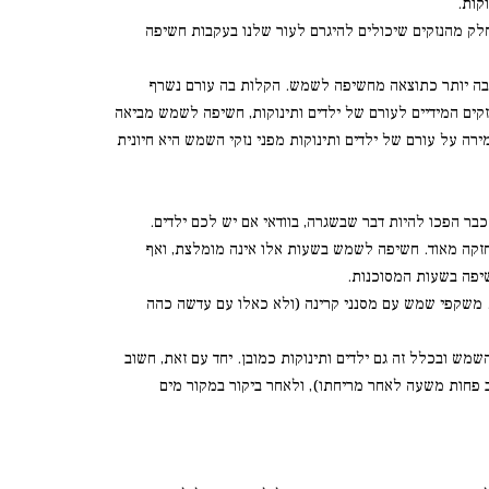
וקות.
חלק מהנזקים שיכולים להיגרם לעור שלנו בעקבות חשיפה
ת רבה יותר כתוצאה מחשיפה לשמש. הקלות בה עורם נשרף
נזקים המידיים לעורם של ילדים ותינוקות, חשיפה לשמש מביאה
הארוך. כך, מחקרים מצאו כי כ-90% מנזקי השמש בגילאים מבוגרים נובעים מחשיפה מוגזמת לשמש עד גיל 20. לכן, שמירה על עורם של ילדים ותינוקות מפני נזקי השמש היא חיונית
בר הפכו להיות דבר שבשגרה, בוודאי אם יש לכם ילדים.
ם. בשעות הצהריים, קרי מ-11 בבוקר ועד 3-4 אחר הצהריים, קרינת השמש חזקה מאוד. חשיפה לשמש בשעות אלו אינה מומלצת, ואף
שיפה בשעות המסוכנות.
. משקפי שמש עם מסנני קרינה (ולא כאלו עם עדשה כהה
מש ובכלל זה גם ילדים ותינוקות כמובן. יחד עם זאת, חשוב
וב פחות משעה לאחר מריחתו), ולאחר ביקור במקור מים