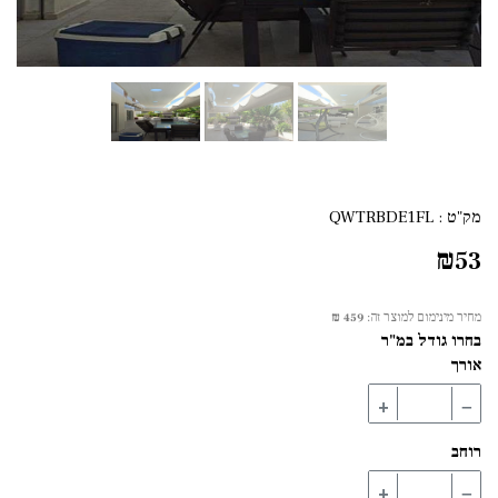
מק"ט :
QWTRBDE1FL
₪
53
מחיר מינימום למוצר זה:
459 ₪
בחרו גודל במ"ר
אורך
+
−
רוחב
+
−