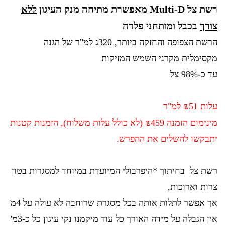
רשת צל Multi-D מאפשרת
מתיחה מנק העיגון
ללא
צורך
בכבל ומותחני פלדה
הרשת הצפופה והחזקה ביותר, 320ג למ"ר של הגנה
מקסימלית מקרני השמש המזיקות
עד כ-98% צל
עלות ₪51 למ"ר
מינימום הזמנה ₪459 (לא כולל עלות משלוח), הזמנות קטנות
יתבקשו להשלים את ההפרש.
רשת צל בחיתוך *היפרבולי המיועדת במיוחד למסגרות בטון
צרות וארוכות,
אך אפשר לתלות אותה בכל מסגרת שרוחבה לא עולה על 4מ'
אין הגבלה על מידה האורך כל עוד מיקמנו נקי עיגון כל כ-3מ'