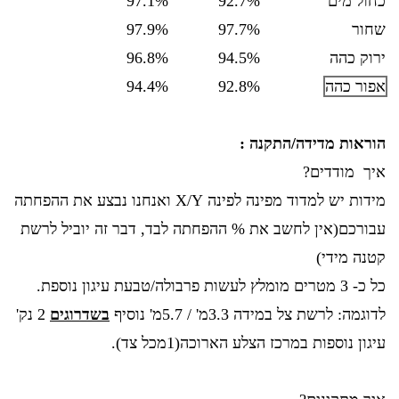
כחול מים
92.7%
97.1%
שחור
97.7%
97.9%
ירוק כהה
94.5%
96.8%
אפור כהה
92.8%
94.4%
הוראות מדידה/התקנה :
איך מודדים?
מידות יש למדוד מפינה לפינה X/Y ואנחנו נבצע את ההפחתה
עבורכם(אין לחשב את % ההפחתה לבד, דבר זה יוביל לרשת
קטנה מידי)
כל כ- 3 מטרים מומלץ לעשות פרבולה/טבעת עיגון נוספת.
לדוגמה: לרשת צל במידה 3.3מ' / 5.7מ' נוסיף
בשדרוגים
2 נק'
עיגון נוספות במרכז הצלע הארוכה(1מכל צד).