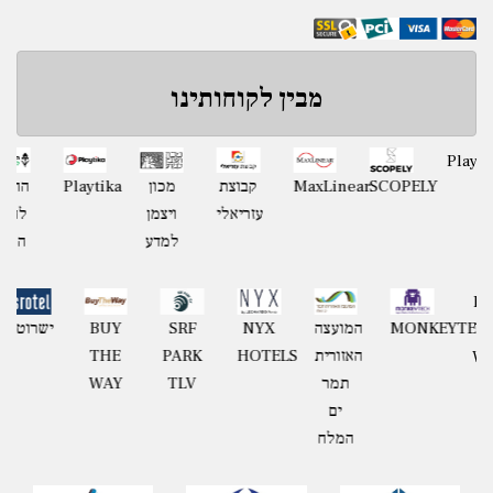
מבין לקוחותינו
מועצה
SCOPELY
MaxLinear
קבוצת
מכון
Playtika
אזורית
עזריאלי
ויצמן
חוף
למדע
השרון
קבוצת
MONKEYTECH
המועצה
NYX
SRF
BUY
גאון
האזורית
HOTELS
PARK
THE
תמר
TLV
WAY
ים
המלח