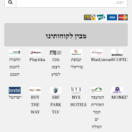
מבין לקוחותינו
Playtika
SCOPELY
MaxLinear
קבוצת
מכון
החברה
עזריאלי
ויצמן
להגנת
למדע
הטבע
MONKEYT
המועצה
NYX
BUY
ישרוטל
SRF
האזורית
HOTELS
THE
PARK
תמר
WAY
TLV
ים
המלח