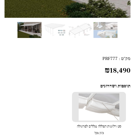
מק"ט :
PRF777
₪
18,490
תוספות ושדרוגים
סט וילונות הצללה נגללים לפרגולה
9.7/3מ'