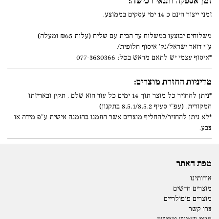
זמן אספקה ותנאי רכישה:
זמני ייצור הינם כ 14 ימי עסקים בממוצע.
משלוחים יבוצעו במשלוח עד הבית עם שליח (עלות ₪65 ומעלה)
ע"י דואר ישראל/נק' איסוף חלופית/
*איסוף עצמי יש לתאם מראש בטל: 077-3630366
מדיניות החזרת מוצרים:
*ניתן להחזיר כל מוצר תוך 14 ימים כל עוד הוא שלם , תקין ובאריזתו
המקורית. (עפ"י סעיף 8.5.1/8.5.2 בתקנון)
*לא ניתן להחזיר/להחליף מוצרים אשר הוזמנו בהזמנה אישית ע"פ מידה או
צבע.
מפת האתר
אודותינו
מוצרים חדשים
מוצרים פופולריים
צרו קשר