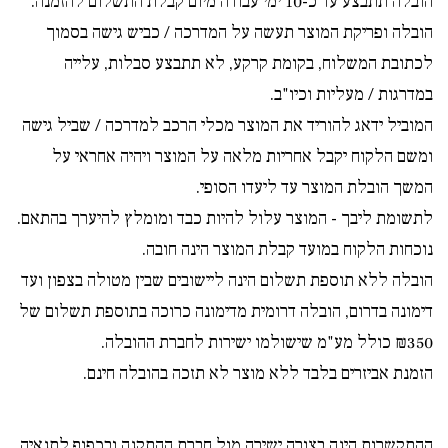
הובלה תתבצע עד כ-10 ימי עבודה מיום קבלת התשלום להזמנה.
הובלה ופריקת המוצר תעשה על המדרכה / כביש גישה בסמוך
לכתובת המשלוח, בקומת קרקע, לא תתבצע סבלות, עלייה
במדרגות / מעליות וכיו"ב.
המוביל ידאג להוריד את המוצר מכלי הרכב למדרכה / שביל גישה
ומשם הלקוח יקבל אחריות מלאה על המוצר ויהיה אחראי על
המשך הובלת המוצר עד ליעדו הסופי.
לתשומת ליבך - המוצר עלול להיות כבד ומומלץ להיערך בהתאם.
נוכחות הלקוח במועד קבלת המוצר הינה חובה.
הובלה ללא תוספת תשלום הינה ליישובים שבין מטולה בצפון ועד
דימונה בדרום, הובלה דרומית מדימונה כרוכה בתוספת תשלום של
₪350 כולל מע"מ שישולמו ישירות לחברת ההובלה.
הזמנת אביזרים בלבד ללא מוצר לא תזכה בהובלה חינם.
ההתקשרות הינה בצורה ישירה מול חברת ההתקנה ובכפוף לתנאיה.