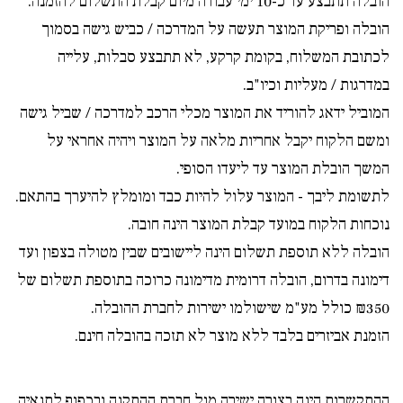
הובלה תתבצע עד כ-10 ימי עבודה מיום קבלת התשלום להזמנה.
הובלה ופריקת המוצר תעשה על המדרכה / כביש גישה בסמוך
לכתובת המשלוח, בקומת קרקע, לא תתבצע סבלות, עלייה
במדרגות / מעליות וכיו"ב.
המוביל ידאג להוריד את המוצר מכלי הרכב למדרכה / שביל גישה
ומשם הלקוח יקבל אחריות מלאה על המוצר ויהיה אחראי על
המשך הובלת המוצר עד ליעדו הסופי.
לתשומת ליבך - המוצר עלול להיות כבד ומומלץ להיערך בהתאם.
נוכחות הלקוח במועד קבלת המוצר הינה חובה.
הובלה ללא תוספת תשלום הינה ליישובים שבין מטולה בצפון ועד
דימונה בדרום, הובלה דרומית מדימונה כרוכה בתוספת תשלום של
₪350 כולל מע"מ שישולמו ישירות לחברת ההובלה.
הזמנת אביזרים בלבד ללא מוצר לא תזכה בהובלה חינם.
ההתקשרות הינה בצורה ישירה מול חברת ההתקנה ובכפוף לתנאיה.