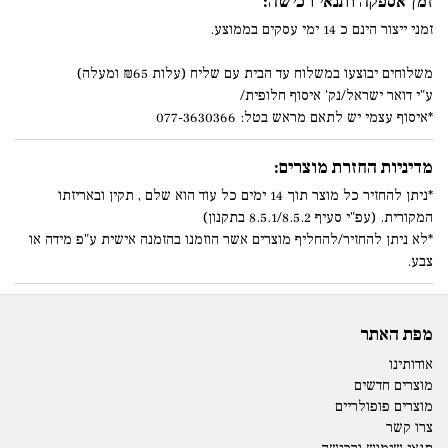
זמן אספקה ותנאי רכישה:
זמני ייצור הינם כ 14 ימי עסקים בממוצע.
משלוחים יבוצעו במשלוח עד הבית עם שליח (עלות ₪65 ומעלה)
ע"י דואר ישראל/נק' איסוף חלופית/
*איסוף עצמי יש לתאם מראש בטל: 077-3630366
מדיניות החזרת מוצרים:
*ניתן להחזיר כל מוצר תוך 14 ימים כל עוד הוא שלם , תקין ובאריזתו
המקורית. (עפ"י סעיף 8.5.1/8.5.2 בתקנון)
*לא ניתן להחזיר/להחליף מוצרים אשר הוזמנו בהזמנה אישית ע"פ מידה או
צבע.
מפת האתר
אודותינו
מוצרים חדשים
מוצרים פופולריים
צרו קשר