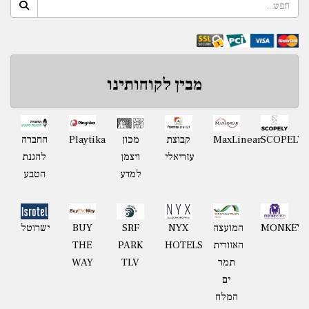
מבין לקוחותינו
Playtika
SCOPELY
MaxLinear
קבוצת
מכון
החברה
עזריאלי
ויצמן
להגנת
למדע
הטבע
MONKEYT
המועצה
NYX
BUY
ישרוטל
SRF
האזורית
HOTELS
THE
PARK
תמר
WAY
TLV
ים
המלח