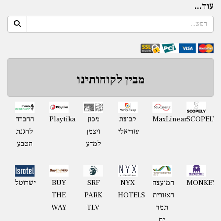
עוד...
מבין לקוחותינו
Playtika
SCOPELY
MaxLinear
קבוצת
מכון
החברה
עזריאלי
ויצמן
להגנת
למדע
הטבע
MONKEYT
המועצה
NYX
BUY
ישרוטל
SRF
האזורית
HOTELS
THE
PARK
תמר
WAY
TLV
ים