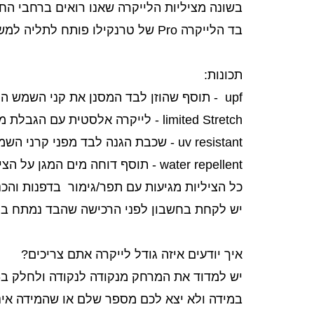
בשונה מציליות הלייקרה שאנו רואים ברחבי הח
בד הלייקרה Pro של טרנקילו פותח לתליה למשך כל הקיץ.
תכונות:
upf - תוסף שהוזן לבד המסנן את קני השמש המזיקות UVA&UVB המזיקות לעור.
limited Stretch - לייקרה אלסטית עם הגבלת מתיחה(לייקרות החופים/קמפינג נמתחות בתלייה ללא הפסקה עד אשר הן הופכות שקופות).
uv resistant - שכבת הגנה לבד מפני קרני השמש המעריכה את חיי הציליה.
water repellent - תוסף דוחה מים המגן על הציליה מפני לחות ובכך מאריך את חיי הבד.
כל הציליות מגיעות עם תפר/גימור בדפנות והכנה לתלי
יש לקחת בחשבון לפני הרכישה שהבד נמתח בממוצ
איך יודעים איזה גודל לייקרה אתם צריכים?
יש למדוד את המרחק מנקודה לנקודה ולחלק ב-1.1 ולהוסיף על המידה 30
במידה ולא יצא לכם מספר שלם או שהמידה אינה ניתנת לרכישה באתר, צרו קש