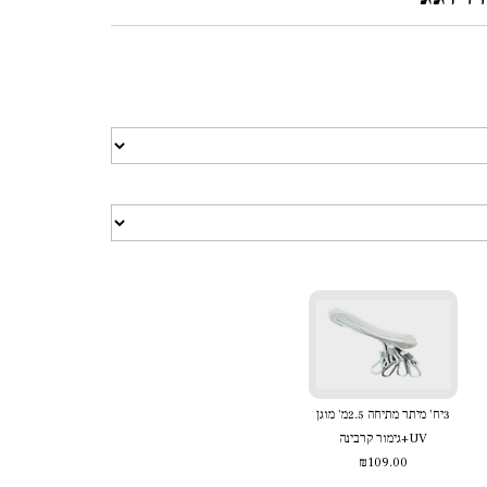
3יח' מיתר מתיחה 2.5מ' מוגן
UV+גימור קרבינה
₪109.00