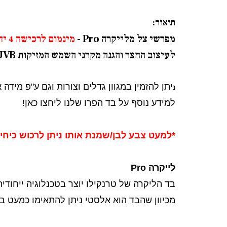
תיאור:
מפרשי צל מלייקרה Pro -
מינמום לרכישה 4 יח'
לעיצוב החצר והגנה מקרני השמש המזיקות UVA&UVB.
יתן להזמין במגוון גדלים וצורות וגם ע"פ מידה אישית ב11
נ
למידע נוסף על בד הפרו שלנו ליחצו
כאן!
*למעט צבע לבן/שמנת אותו ניתן לרכוש כיחי
לייקרה Pro
בד הליקרה של טרנקילו יוצר בטכנלוגיה ייחוד
מכיוון שהבד הוא אלסטי ניתן להתאימו כמעט בכ