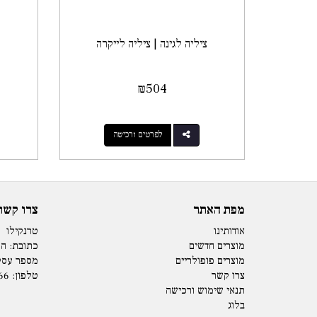
ציליה לגינה | ציליה לייקרה
₪
504
לפרטים ורכישה
מפת האתר
צרו קשר
אודותינו
טרנקילו
מוצרים חדשים
כתובת: המנים 15 
מוצרים פופולריים
מספר עסק: 73979
צרו קשר
טלפון:
66
תנאי שימוש ורכישה
בלוג