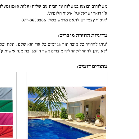
משלוחים יבוצעו במשלוח עד הבית עם שליח (עלות ₪65 ומעלה)
ע"י דואר ישראל/נק' איסוף חלופית/
*איסוף עצמי יש לתאם מראש בטל: 077-3630366
מדיניות החזרת מוצרים:
*ניתן להחזיר כל מוצר תוך 14 ימים כל עוד הוא שלם , תקין ובאריזתו המקורית. (עפ"י סעיף 8.5.1/8.5.2 בתקנון)
*לא ניתן להחזיר/להחליף מוצרים אשר הוזמנו בהזמנה אישית ע"
מוצרים דומים: