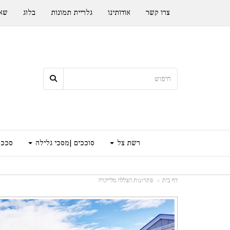
צרו קשר
אודותינו
גלריית תמונות
בלוג
שאל
רשת צל
סוככים |מסכי גלילה
סככה
דף בית
פתרונות הצללה מלייקרה