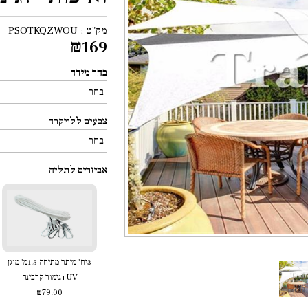
מק"ט :
PSOTKQZWOU
₪
169
בחר מידה
צבעים ללייקרה
אביזרים לתליה
3יח' מיתר מתיחה 1.5מ' מוגן
UV+גימור קרבינה
₪79.00